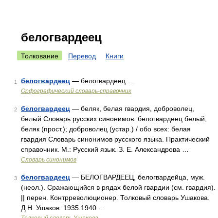
белогвардеец
Толкование
Перевод
Книги
белогвардеец
— белогвардеец …
1
Орфографический словарь-справочник
белогвардеец
— беляк, белая гвардия, доброволец,
2
белый Словарь русских синонимов. белогвардеец белый;
беляк (прост.); доброволец (устар.) / обо всех: белая
гвардия Словарь синонимов русского языка. Практический
справочник. М.: Русский язык. З. Е. Александрова …
Словарь синонимов
белогвардеец
— БЕЛОГВАРДЕЕЦ, белогвардейца, муж.
3
(неол.). Сражающийся в рядах белой гвардии (см. гвардия).
|| перен. Контрреволюционер. Толковый словарь Ушакова.
Д.Н. Ушаков. 1935 1940 …