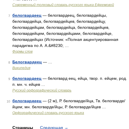
Современный толковый словарь русского языка Ефремовой
белогвардеец
— белогвардеец, белогвардейцы,
7
белогвардейца, белогвардейцев, белогвардейцу,
белогвардейцам, белогвардейца, белогвардейцев,
белогвардейцем, белогвардейцами, белогвардейце,
белогвардейцах (Источник: «Полная акцентуированная
парадигма по А. А.&#8230; …
Формы слов
Белогвардеец
— …
8
Википедия
белогвардеец
— белогвард еец, ейца, твор. п. ейцем, род.
9
п. мн. ч. ейцев …
Русский орфографический словарь
белогвардеец
— (2 м), Р. белогварде/йца, Тв. белогварде/
10
йцем; мн. белогварде/йцы, Р. белогварде/йцев …
Орфографический словарь русского языка
Страницы
Следующая
→