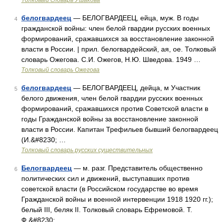
Толковый словарь Ушакова
белогвардеец
— БЕЛОГВАРДЕЕЦ, ейца, муж. В годы
4
гражданской войны: член белой гвардии русских военных
формирований, сражавшихся за восстановление законной
власти в России. | прил. белогвардейский, ая, ое. Толковый
словарь Ожегова. С.И. Ожегов, Н.Ю. Шведова. 1949 …
Толковый словарь Ожегова
белогвардеец
— БЕЛОГВАРДЕЕЦ, дейца, м Участник
5
белого движения, член белой гвардии русских военных
формирований, сражавшихся против Советской власти в
годы Гражданской войны за восстановление законной
власти в России. Капитан Трефильев бывший белогвардеец
(И.&#8230; …
Толковый словарь русских существительных
Белогвардеец
— м. разг. Представитель общественно
6
политических сил и движений, выступавших против
советской власти (в Российском государстве во время
Гражданской войны и военной интервенции 1918 1920 гг.);
белый III, беляк II. Толковый словарь Ефремовой. Т.
Ф.&#8230; …